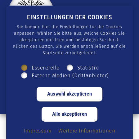
EINSTELLUNGEN DER COOKIES
Sie können hier die Einstellungen für die Cookies
anpassen. Wählen Sie bitte aus, welche Cookies Sie
akzeptieren möchten und bestätigen Sie durch
Klicken des Button. Sie werden anschließend auf die
KONTAKT
Startseite zurückgeleitet.
wissen@csmedicus.org
Essenzielle
Statistik
Externe Medien (Drittanbieter)
SOCIAL MEDIA
Telegram
·
GETTR
·
Twitter
·
Facebook
·
Instagram
·
Rumble
·
YouTube
·
Twitch
© 2026 CSmedicus · alle Rechte vorbehalten ·
Datenschutz
·
Impressum
Weitere Informationen
Cookies
·
Impressum