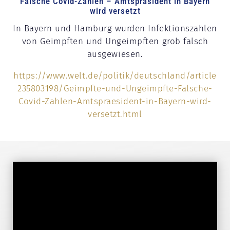
Falsche Covid-Zahlen – Amtspräsident in Bayern
wird versetzt
In Bayern und Hamburg wurden Infektionszahlen
von Geimpften und Ungeimpften grob falsch
ausgewiesen.
https://www.welt.de/politik/deutschland/article
235803198/Geimpfte-und-Ungeimpfte-Falsche-
Covid-Zahlen-Amtspraesident-in-Bayern-wird-
versetzt.html