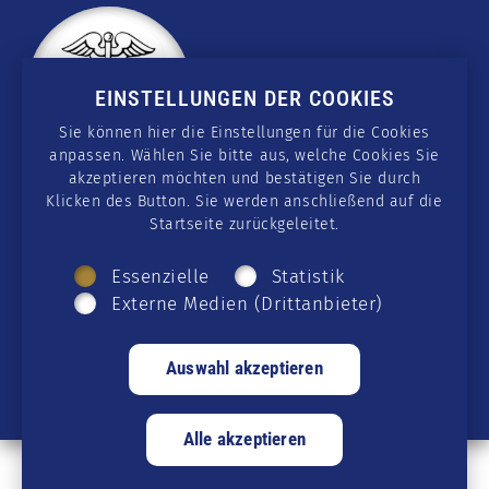
EINSTELLUNGEN DER COOKIES
Sie können hier die Einstellungen für die Cookies
anpassen. Wählen Sie bitte aus, welche Cookies Sie
akzeptieren möchten und bestätigen Sie durch
Klicken des Button. Sie werden anschließend auf die
KONTAKT
Startseite zurückgeleitet.
wissen@csmedicus.org
Essenzielle
Statistik
Externe Medien (Drittanbieter)
SOCIAL MEDIA
Telegram
·
GETTR
·
Twitter
·
Facebook
·
Instagram
·
Rumble
·
YouTube
·
Twitch
© 2026 CSmedicus · alle Rechte vorbehalten ·
Datenschutz
·