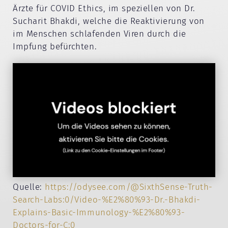
Ärzte für COVID Ethics, im speziellen von Dr.
Sucharit Bhakdi, welche die Reaktivierung von
im Menschen schlafenden Viren durch die
Impfung befürchten.
Quelle:
https://odysee.com/@SixthSense-Truth-
Search-Labs:0/Video-%E2%80%93-Dr.-Bhakdi-
Explains-Basic-Immunology-%E2%80%93-
Doctors-for-C:0