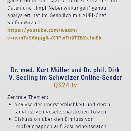
ganz Europa. Das sagt Dr. Dirk Seeling, der alle
Daten und „Impf-Nebenwirkungen“ genau
analysiert hat im Gespräch mit AUF1-Chef
Stefan Magnet:
https://youtube.com/watch?
v=qvmTaS6Vpjg&=XRPwTh9TZBXx1mEk
Dr. med. Kurt Müller und Dr. phil. Dirk
V. Seeling im Schweizer Online-Sender
QS24.tv
Zentrale Themen:
Analyse der Übersterblichkeit und deren
langfristigen gesellschaftlichen Folgen
Diskussion über den Einfluss von
Impfkampagnen auf Gesundheitsdaten