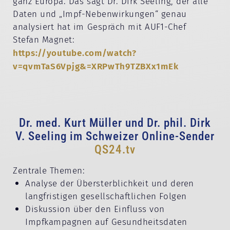
ganz Europa. Das sagt Dr. Dirk Seeling, der alle
Daten und „Impf-Nebenwirkungen“ genau
analysiert hat im Gespräch mit AUF1-Chef
Stefan Magnet:
https://youtube.com/watch?
v=qvmTaS6Vpjg&=XRPwTh9TZBXx1mEk
Dr. med. Kurt Müller und Dr. phil. Dirk
V. Seeling im Schweizer Online-Sender
QS24.tv
Zentrale Themen:
Analyse der Übersterblichkeit und deren
langfristigen gesellschaftlichen Folgen
Diskussion über den Einfluss von
Impfkampagnen auf Gesundheitsdaten