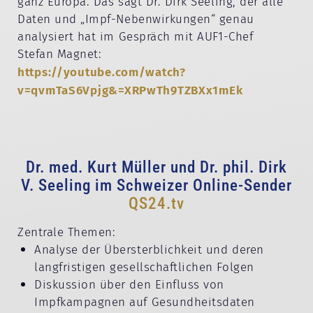
ganz Europa. Das sagt Dr. Dirk Seeling, der alle
Daten und „Impf-Nebenwirkungen“ genau
analysiert hat im Gespräch mit AUF1-Chef
Stefan Magnet:
https://youtube.com/watch?
v=qvmTaS6Vpjg&=XRPwTh9TZBXx1mEk
Dr. med. Kurt Müller und Dr. phil. Dirk
V. Seeling im Schweizer Online-Sender
QS24.tv
Zentrale Themen:
Analyse der Übersterblichkeit und deren
langfristigen gesellschaftlichen Folgen
Diskussion über den Einfluss von
Impfkampagnen auf Gesundheitsdaten