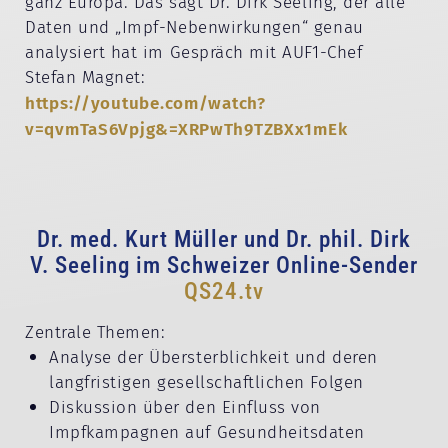
ganz Europa. Das sagt Dr. Dirk Seeling, der alle
Daten und „Impf-Nebenwirkungen“ genau
analysiert hat im Gespräch mit AUF1-Chef
Stefan Magnet:
https://youtube.com/watch?
v=qvmTaS6Vpjg&=XRPwTh9TZBXx1mEk
Dr. med. Kurt Müller und Dr. phil. Dirk
V. Seeling im Schweizer Online-Sender
QS24.tv
Zentrale Themen:
Analyse der Übersterblichkeit und deren
langfristigen gesellschaftlichen Folgen
Diskussion über den Einfluss von
Impfkampagnen auf Gesundheitsdaten