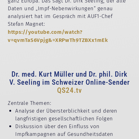
ganz Europa. Das sagt Dr. Dirk Seeling, der alle
Daten und „Impf-Nebenwirkungen“ genau
analysiert hat im Gespräch mit AUF1-Chef
Stefan Magnet:
https://youtube.com/watch?
v=qvmTaS6Vpjg&=XRPwTh9TZBXx1mEk
Dr. med. Kurt Müller und Dr. phil. Dirk
V. Seeling im Schweizer Online-Sender
QS24.tv
Zentrale Themen:
Analyse der Übersterblichkeit und deren
langfristigen gesellschaftlichen Folgen
Diskussion über den Einfluss von
Impfkampagnen auf Gesundheitsdaten