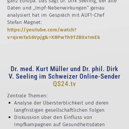
ganz Europa. Das sagt Dr. Dirk Seeling, der alle
Daten und „Impf-Nebenwirkungen“ genau
analysiert hat im Gespräch mit AUF1-Chef
Stefan Magnet:
https://youtube.com/watch?
v=qvmTaS6Vpjg&=XRPwTh9TZBXx1mEk
Dr. med. Kurt Müller und Dr. phil. Dirk
V. Seeling im Schweizer Online-Sender
QS24.tv
Zentrale Themen:
Analyse der Übersterblichkeit und deren
langfristigen gesellschaftlichen Folgen
Diskussion über den Einfluss von
Impfkampagnen auf Gesundheitsdaten