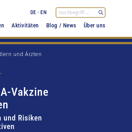
DE
·
EN
en
Aktivitäten
Blog / News
Über uns
lern und Ärzten
.
NA-Vakzine
en
n und Risiken
tiven