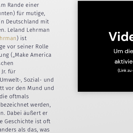
t am Rande einer
nten) für mutige,
 in Deutschland mit
en. Leland Lehrman
ehrman
) ist
ge vor seiner Rolle
ung („Make America
schen
r. für
Umwelt-, Sozial- und
latt vor den Mund und
die oftmals
 bezeichnet werden,
n. Dabei äußert er
e Geschichte ist oft
anders als das, was