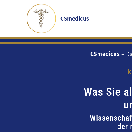
CSmedicus
CSmedicus
– Da
Was Sie a
u
Wissenschaft
der 