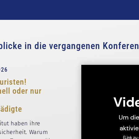
blicke in die vergangenen Konfere
026
uristen!
ell oder nur
hädigte
itut haben ihre
lsicherheit. Warum