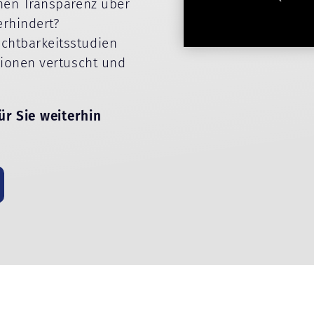
onen Transparenz über
erhindert?
chtbarkeitsstudien
sionen vertuscht und
ür Sie weiterhin