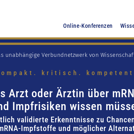
Online-Konferenzen
Wiss
s unabhängige Verbundnetzwerk von Wissenschaft
kompakt. kritisch. kompetent
ls Arzt oder Ärztin über mR
nd Impfrisiken wissen müss
lich validierte Erkenntnisse zu Chance
mRNA-Impfstoffe und möglicher Alterna